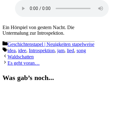
Ein Hörspiel von gestern Nacht. Die
Untermalung zur Introspektion.
Kategorien
Geschichtenstapel | Neuigkeiten stapelweise
Schlagwörter
idea
,
idee
,
Introspektion
,
jam
,
lied
,
song
Waldschatten
Es geht voran…
Was gab’s noch...