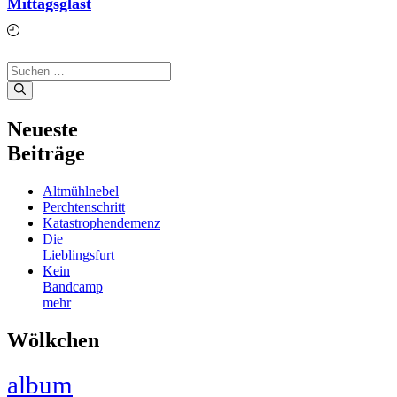
Mittagsglast
März 3, 2019
Suchen
nach:
Neueste
Beiträge
Altmühlnebel
Perchtenschritt
Katastrophendemenz
Die
Lieblingsfurt
Kein
Bandcamp
mehr
Wölkchen
album