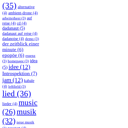
(35)
alternative
(4)
ambient-drone
(4)
auf
arbeiterheer
(3)
reise
(4)
cd
(4)
dadanaut
(5)
dadanaut auf reise
(4)
dadanoise
(4)
demo
(3)
der zeitblick einer
minute
(6)
epopöe
(6)
essenz
idea
(3)
homepage
(3)
idee
(12)
(5)
Introspektion
(7)
jam
(12)
kabale
(4)
leftfield
(3)
lied
(36)
music
lieder
(4)
musik
(26)
(32)
neue musik