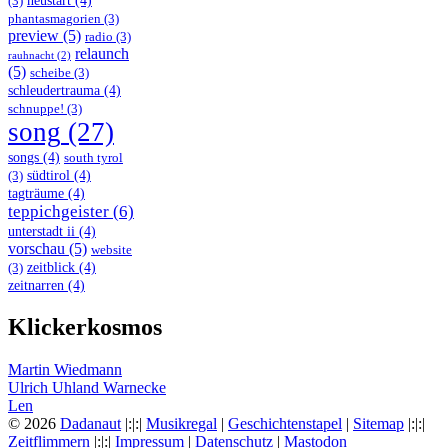
neustart
(4)
(3)
phantasmagorien
(3)
preview
(5)
radio
(3)
relaunch
rauhnacht
(2)
(5)
scheibe
(3)
schleudertrauma
(4)
schnuppe!
(3)
song
(27)
songs
(4)
south tyrol
südtirol
(4)
(3)
tagträume
(4)
teppichgeister
(6)
unterstadt ii
(4)
vorschau
(5)
website
zeitblick
(4)
(3)
zeitnarren
(4)
Klickerkosmos
Martin Wiedmann
Ulrich Uhland Warnecke
Len
© 2026
Dadanaut
|:|:|
Musikregal
|
Geschichtenstapel
|
Sitemap
|:|:|
Zeitflimmern
|:|:|
Impressum
|
Datenschutz
|
Mastodon