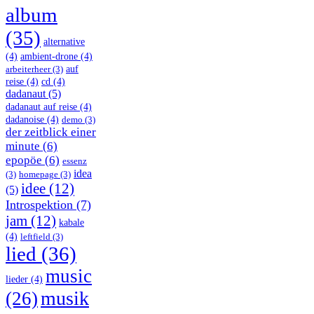
album
(35)
alternative
(4)
ambient-drone
(4)
auf
arbeiterheer
(3)
reise
(4)
cd
(4)
dadanaut
(5)
dadanaut auf reise
(4)
dadanoise
(4)
demo
(3)
der zeitblick einer
minute
(6)
epopöe
(6)
essenz
idea
(3)
homepage
(3)
idee
(12)
(5)
Introspektion
(7)
jam
(12)
kabale
(4)
leftfield
(3)
lied
(36)
music
lieder
(4)
musik
(26)