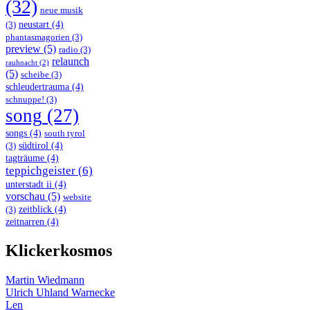
(32)
neue musik
neustart
(4)
(3)
phantasmagorien
(3)
preview
(5)
radio
(3)
relaunch
rauhnacht
(2)
(5)
scheibe
(3)
schleudertrauma
(4)
schnuppe!
(3)
song
(27)
songs
(4)
south tyrol
südtirol
(4)
(3)
tagträume
(4)
teppichgeister
(6)
unterstadt ii
(4)
vorschau
(5)
website
zeitblick
(4)
(3)
zeitnarren
(4)
Klickerkosmos
Martin Wiedmann
Ulrich Uhland Warnecke
Len