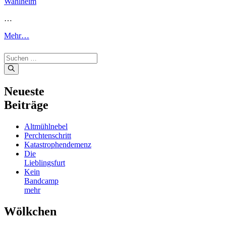
…
Mehr…
Suchen
nach:
Neueste
Beiträge
Altmühlnebel
Perchtenschritt
Katastrophendemenz
Die
Lieblingsfurt
Kein
Bandcamp
mehr
Wölkchen