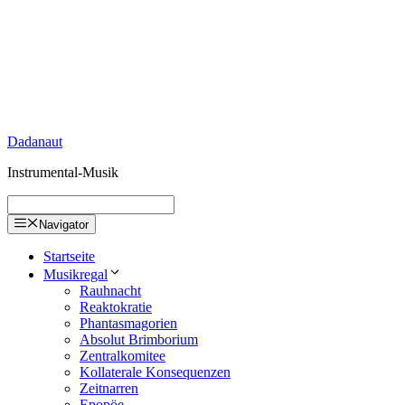
Zum
Inhalt
springen
Dadanaut
Instrumental-Musik
Navigator
Startseite
Musikregal
Rauhnacht
Reaktokratie
Phantasmagorien
Absolut Brimborium
Zentralkomitee
Kollaterale Konsequenzen
Zeitnarren
Epopöe