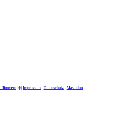
itflimmern
|:|:|
Impressum
|
Datenschutz
|
Mastodon