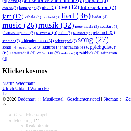
der zeitblick einer minute
(6)
epopöe
(6)
(4)
demo
(3)
idee
(12)
Introspektion
(7)
idea
(5)
essenz
(3)
homepage
(3)
lied
(36)
jam
(12)
kabale
(4)
lieder
(4)
leftfield
(3)
musik
(32)
music
(26)
neustart
(4)
neue musik
(3)
preview
(5)
relaunch
(5)
phantasmagorien
(3)
radio
(3)
rauhnacht
(2)
song
(27)
schleudertrauma
(4)
scheibe
(3)
schnuppe!
(3)
teppichgeister
songs
(4)
südtirol
(4)
tagträume
(4)
south tyrol
(3)
(6)
vorschau
(5)
unterstadt ii
(4)
zeitblick
(4)
zeitnarren
website
(3)
(4)
Klickerkosmos
Martin Wiedmann
Ulrich Uhland Warnecke
Len
© 2026
Dadanaut
|:|:|
Musikregal
|
Geschichtenstapel
|
Sitemap
|:|:|
Ze
Geschichtenstapel
Musikregal
Reaktokratie