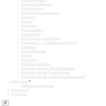
Phantasmagorien
Absolut Brimborium
Zentralkomitee
Kollaterale Konsequenzen
Zeitnarren
Epopöe
Tagträume
Resonanzraum
Introspektion
Der Zeitblick einer Minute
Unterstadt II :: Totenstaub und Rauch
Unterstadt
Schleudertrauma
Kabale
Schnuppe!
Dadanaut auf Reise
Dadanaut und der seltsame Radiator
Dadanaut und die Teppichgeister
Dadanaut und die Schubladenerinnerungen
Impressum
Datenschutzerklärung
Registrieren
Anmelden