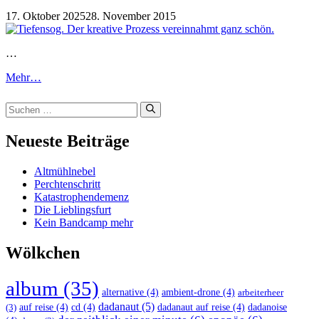
17. Oktober 2025
28. November 2015
…
Mehr…
Suchen
nach:
Neueste Beiträge
Altmühlnebel
Perchtenschritt
Katastrophendemenz
Die Lieblingsfurt
Kein Bandcamp mehr
Wölkchen
album
(35)
alternative
(4)
ambient-drone
(4)
arbeiterheer
dadanaut
(5)
auf reise
(4)
cd
(4)
dadanaut auf reise
(4)
dadanoise
(3)